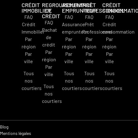
CRÉDIT
REGROUPEMENT
ASSURANCE
PRÊT
CRÉDIT
IMMOBILIER
DE
EMPRUNTEUR
PROFESSIONNEL
CONSOMMATI
CRÉDIT
FAQ
FAQ
FAQ
FAQ
FAQ
Crédit
Assurance
Prêt
Crédit
Rachat
Immobilier
emprunteur
Professionnel
consommation
de
Par
Par
Par
Par
crédit
région
région
région
région
Par
Par
Par
Par
Par
région
ville
ville
ville
ville
Par
Tous
Tous
Tous
Tous
ville
nos
nos
nos
nos
Tous
courtiers
courtiers
courtiers
courtiers
nos
courtiers
Blog
Mentions légales