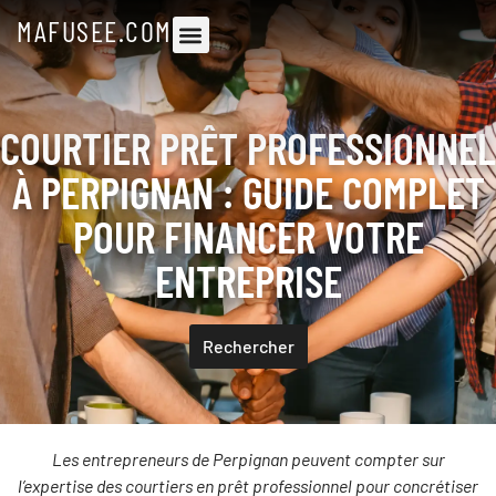
MAFUSEE.COM
COURTIER PRÊT PROFESSIONNEL
À PERPIGNAN : GUIDE COMPLET
POUR FINANCER VOTRE
ENTREPRISE
Rechercher
Les entrepreneurs de Perpignan peuvent compter sur
l’expertise des courtiers en prêt professionnel pour concrétiser