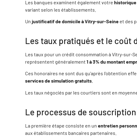
Les banques examinent également votre
historique
variant selon les établissements.
DOMINIQUE LE CASTRAIN
ANG
Un
justificatif de domicile à Vitry-sur-Seine
et des p
77700 SERRIS
7
Les taux pratiqués et le coût 
JEAN-FRANCOIS BONNIEC
REM
77590 Chartrettes
7
Les taux pour un crédit consommation à Vitry-sur-S
représentent généralement
1 à 3% du montant emp
KRISSY SWEETLOVE
SEB
Ces honoraires ne sont dus qu’après l’obtention eff
77220 Liverdy-en-Brie
7
services de simulation gratuits
.
Les taux négociés par les courtiers sont en moyenn
CLAUDE ZAOUATI
SAN
93100 MONTREUIL
9
Le processus de souscription 
La première étape consiste en un
entretien personn
DAVID BENCHIMOL
CLA
aux établissements bancaires partenaires.
92200 Neuilly-sur-Seine
9