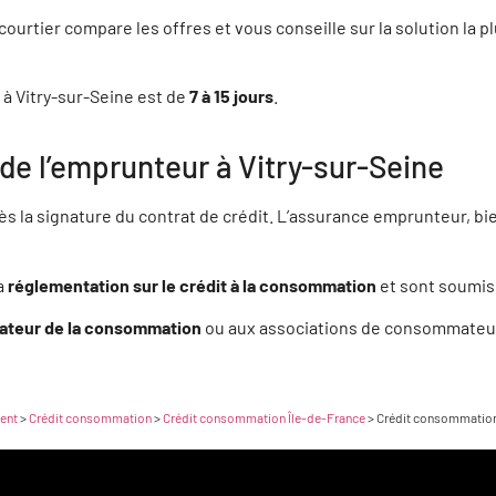
courtier compare les offres et vous conseille sur la solution la 
VAIN SANDJONG
5200 Sarcelles
 à Vitry-sur-Seine est de
7 à 15 jours
.
 de l’emprunteur à Vitry-sur-Seine
RI SAMBA IGNALIAMOKO
7165 ST-SOUPPLETS
ès la signature du contrat de crédit. L’assurance emprunteur, b
IEN POTTIEZ
a
réglementation sur le crédit à la consommation
et sont soumis 
7700 COUPVRAY
ateur de la consommation
ou aux associations de consommateur
ISTOPHE LOIRE
5160 MONTMORENCY
ent
>
Crédit consommation
>
Crédit consommation Île-de-France
>
Crédit consommation 