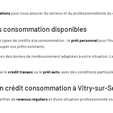
L-ALEXIS DE PARCEVAUX
ations
pour vous assurer du sérieux et du professionnalisme du c
aris 11, Paris
its consommation disponibles
Y AVRIL
7144 Montévrain
s types de crédits à la consommation : le
prêt personnel
pour fina
uper vos prêts existants.
N TAMUR
avec des durées de remboursement adaptées à votre situation. Les
5009 Paris
me le
crédit travaux
ou le
prêt auto
, avec des conditions particul
ELIE SANCHEZ
7500 Chelles
un crédit consommation à Vitry-sur-S
stifier de
revenus réguliers
et d’une situation professionnelle s
NDIR GUEDIRA
7700 COUPVRAY