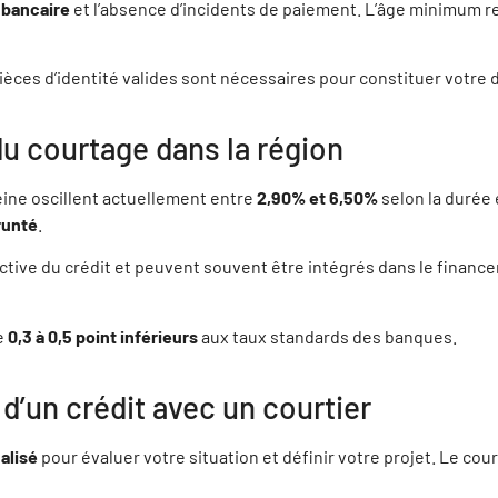
 bancaire
et l’absence d’incidents de paiement. L’âge minimum re
ELIQUE SALIDO
ièces d’identité valides sont nécessaires pour constituer votre 
7340 Pontault-Combault
du courtage dans la région
I TOUQUOY
7600 BUSSY ST MARTIN
eine oscillent actuellement entre
2,90% et 6,50%
selon la durée 
runté
.
ASTIEN SALOMON
ective du crédit et peuvent souvent être intégrés dans le financ
7410 VILLEVAUDE
e
0,3 à 0,5 point inférieurs
aux taux standards des banques.
DRINE JOLY
5260 Beaumont-sur-Oise
d’un crédit avec un courtier
alisé
pour évaluer votre situation et définir votre projet. Le cou
UDIA TAVARES DA MOURA
1230 Montgeron