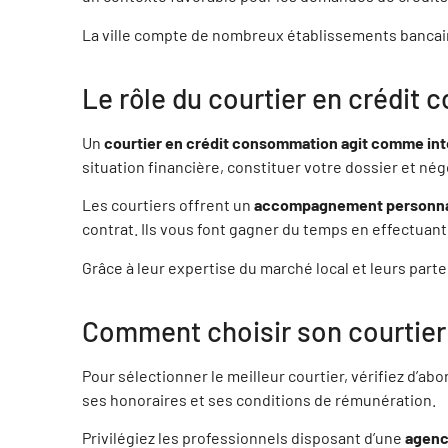
ALEXIS LAVANCIER
BER
La ville compte de nombreux établissements bancai
77100 Meaux
7
Le rôle du courtier en crédit
JEANNE INGABIRE
OLI
Meaux
7
Un
courtier en crédit consommation agit comme in
situation financière, constituer votre dossier et né
Les courtiers offrent un
accompagnement personna
MARKOS NICOLAS AMBRAISSE
SAM
contrat. Ils vous font gagner du temps en effectuant
77186 NOISEL
9
Grâce à leur expertise du marché local et leurs part
CLARA EVRARD
STE
Comment choisir son courtier 
94130 Nogent sur marne
7
Pour sélectionner le meilleur courtier, vérifiez d’ab
FREDERIC CHAUVRY
SOP
ses honoraires et ses conditions de rémunération.
77100 NANTEUIL LES MEAUX
9
Privilégiez les professionnels disposant d’une
agenc