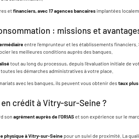
TRAND CARLIN
res et
financiers, avec 17 agences bancaires
implantées localemen
7600 Chanteloup-en-Brie
 consommation : missions et avantage
VIER DOVI
7185 Lognes
termédiaire
entre l’emprunteur et les établissements financiers. 
gocier les meilleures conditions auprès des banques.
lisé
tout au long du processus, depuis l’évaluation initiale de vo
Y GLUZMAN
 toutes les démarches administratives à votre place.
5150 TAVERNY
enariats avec les banques, ils peuvent vous obtenir des
taux plu
VEN MARQUES
en crédit à Vitry-sur-Seine ?
7126 Penchard
ord son
agrément auprès de l’ORIAS
et son expérience sur le march
HIE DANTIN
2100 BOULOGNE-BILLANCOURT
e physique à Vitry-sur-Seine
pour un suivi de proximité. La qualit