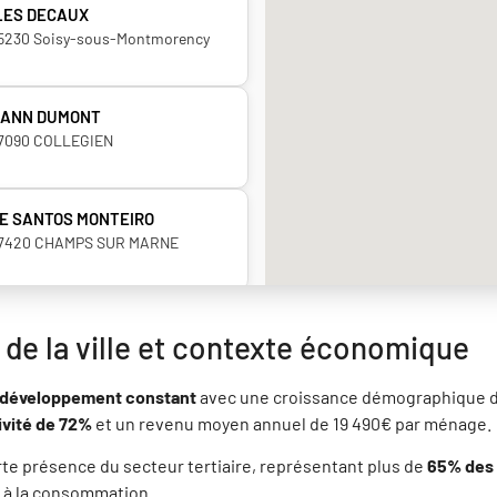
LES DECAUX
5230 Soisy-sous-Montmorency
ANN DUMONT
7090 COLLEGIEN
E SANTOS MONTEIRO
7420 CHAMPS SUR MARNE
AUD PIRAS
 de la ville et contexte économique
3160 Noisy-le-Grand
n développement constant
avec une croissance démographique de 
ivité de 72%
ISTOPHE MARTINS
et un revenu moyen annuel de 19 490€ par ménage.
7100 Meaux
rte présence du secteur tertiaire, représentant plus de
65% des 
 à la consommation.