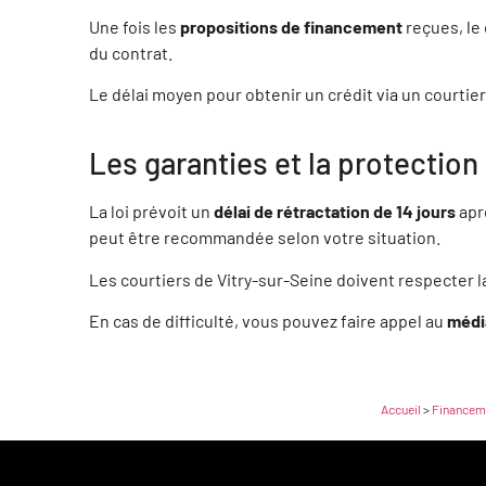
Une fois les
propositions de financement
reçues, le 
du contrat.
JEAN-CHARLES CATTENOZ
SYL
92200 Neuilly-sur-Seine
9
Le délai moyen pour obtenir un crédit via un courtier
Les garanties et la protection
JOELLE BIGOTTEAU
YOU
78390 Bois-d'Arcy
7
La loi prévoit un
délai de rétractation de 14 jours
apr
peut être recommandée selon votre situation.
JULIEN PIERRON
JUL
Les courtiers de Vitry-sur-Seine doivent respecter l
95280 Jouy-le-Moutier
7
En cas de difficulté, vous pouvez faire appel au
médi
FLORIAN CARRE
CHR
95270 Asnières-sur-Oise
9
Accueil
>
Financem