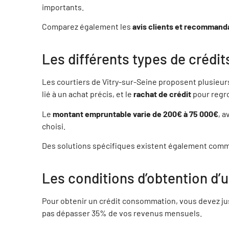
importants.
CHRISTOPHE GOUBET
PAU
Comparez également les
avis clients et recommand
60500 Chantilly
P
Les différents types de créd
AMEL AZZOUZI
RUD
77700 MAGNY LE HONGRE
7
Les courtiers de Vitry-sur-Seine proposent plusieur
lié à un achat précis, et le
rachat de crédit
pour regro
JOELLE CANINI
EVI
Le
montant empruntable varie de 200€ à 75 000€
, 
77920 Samois sur seine
7
choisi.
Des solutions spécifiques existent également com
THIERRY CULPIN
AUR
77176 Savigny-le-Temple
7
Les conditions d’obtention d’
Pour obtenir un crédit consommation, vous devez ju
MICHEL PUL
MOU
pas dépasser 35% de vos revenus mensuels.
77600 CHANTELOUP EN BRIE
7