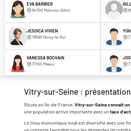
EVA BARBIER
GIL
94700 Maisons-Alfort
9
JESSICA VIVIEN
YOH
78590 Noisy-le-Roi
7
VANESSA BOCHAIN
JOS
77100 Meaux
7
XAVIER ORSINI
ARN
Vitry-sur-Seine : présentation
77340 PONTAULT COMBAULT
9
Située en Île-de-France,
Vitry-sur-Seine connaît u
une population active importante avec un
CHRISTIAN BONENFANT
taux d’act
CHR
77630 BARBIZON
7
Le tissu économique local est diversifié avec une fo
un contexte favorable pour les demandes de crédits