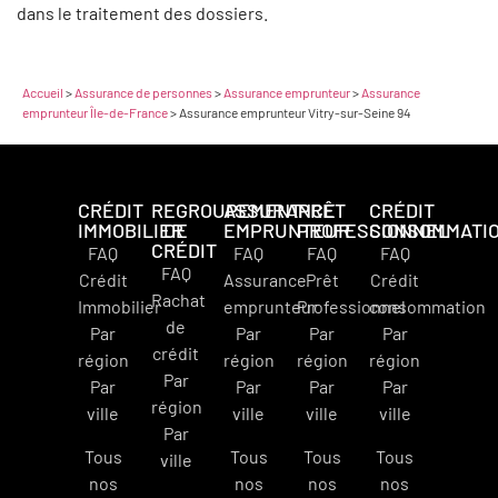
dans le traitement des dossiers.
Accueil
>
Assurance de personnes
>
Assurance emprunteur
>
Assurance
emprunteur Île-de-France
>
Assurance emprunteur Vitry-sur-Seine 94
CRÉDIT
REGROUPEMENT
ASSURANCE
PRÊT
CRÉDIT
IMMOBILIER
DE
EMPRUNTEUR
PROFESSIONNEL
CONSOMMATI
CRÉDIT
FAQ
FAQ
FAQ
FAQ
FAQ
Crédit
Assurance
Prêt
Crédit
Rachat
Immobilier
emprunteur
Professionnel
consommation
de
Par
Par
Par
Par
crédit
région
région
région
région
Par
Par
Par
Par
Par
région
ville
ville
ville
ville
Par
Tous
Tous
Tous
Tous
ville
nos
nos
nos
nos