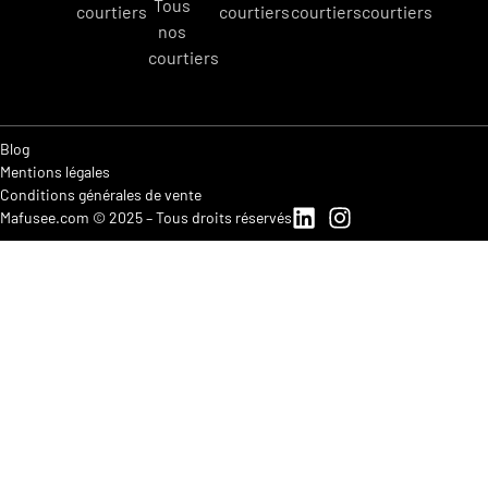
Tous
courtiers
courtiers
courtiers
courtiers
nos
courtiers
Blog
Mentions légales
Conditions générales de vente
Mafusee.com © 2025 – Tous droits réservés