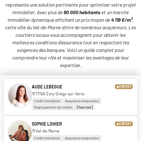
représente une solution pertinente pour optimiser votre projet
immobilier. Avec plus de
90 000 habitants
et un marché
immobilier dynamique affichant un prix moyen de
4 119 €/m²
,
cette ville du Val-de-Marne attire de nombreux acquéreurs. Les
courtiers locaux vous accompagnent pour obtenir les
meilleures conditions d’assurance tout en respectant les
exigences des banques. Voici un guide complet pour
comprendre leur rôle et maximiser les avantages de leur
expertise.
AUDE LEBEGUE
EXPERT
77166 Évry-Grégy-sur-Yerre
Crédit immobilier
Assurance emprunteur
Regroupement de crédits
[Tout voir]
SOPHIE LOHIER
EXPERT
Val-de-Marne
Crédit immobilier
Assurance emprunteur