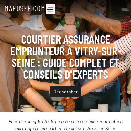
MAFUSEE.COM
COURTIER ASSURANCE
EMPRUNTEUR À VITRY-SUR-
SEINE : GUIDE COMPLET ET
CONSEILS D'EXPERTS
Rechercher
Face à la complexité du marché de l’assurance emprunteur,
faire appel à un courtier spécialisé à Vitry-sur-Seine